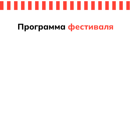
авить
вку
Программа
фестиваля