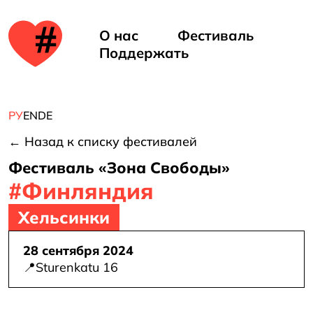
ть
е в
О нас
Фестиваль
Поддержать
але
РУ
EN
DE
← Назад к списку фестивалей
Фестиваль «Зона Свободы»
#Финляндия
Хельсинки
28 сентября 2024
d
📍
Sturenkatu 16