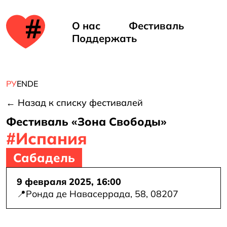
ть
е в
О нас
Фестиваль
Поддержать
але
РУ
EN
DE
← Назад к списку фестивалей
Фестиваль «Зона Свободы»
#Испания
Сабадель
9 февраля 2025, 16:00
d
📍
Ронда де Навасеррада, 58, 08207