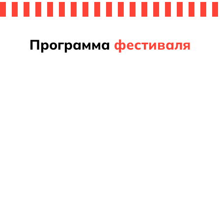
авить
вку
Программа
фестиваля