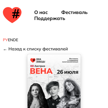
ть
е в
О нас
Фестиваль
Поддержать
але
РУ
EN
DE
← Назад к списку фестивалей
d