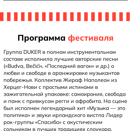
авить
вку
Программа
фестиваля
Группа DUKER в полном инструментальном
составе исполнила лучшие авторские песни
(«Budva, Bečići», «Последний вагон» и др.) о
любви и свободе в аранжировке музыкантов
побережья. Коллектив Жираф Наполеон из
Херцег-Нови с простыми истинами в
зажигательной упаковке: cамоирония, cвобода
и панк с привкусом регги и афробита. На сцене
был исполнен легендарный хит «Музыка — это
политика» и звуки ирландского вистла Лидер
рок-группы «Спасибо» с акустическим
сольником в лучших традициях слоукора.