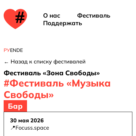
ть
е в
О нас
Фестиваль
Поддержать
але
РУ
EN
DE
← Назад к списку фестивалей
Фестиваль «Зона Свободы»
#Фестиваль «Музыка
Свободы»
Бар
d
30 мая 2026
📍
Focuss.space