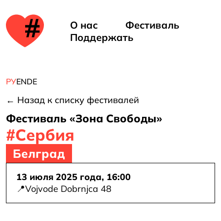
ть
е в
О нас
Фестиваль
Поддержать
але
РУ
EN
DE
← Назад к списку фестивалей
Фестиваль «Зона Свободы»
#Сербия
Белград
13 июля 2025 года, 16:00
d
📍
Vojvode Dobrnjca 48