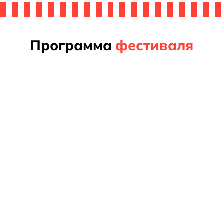
авить
вку
Программа
фестиваля