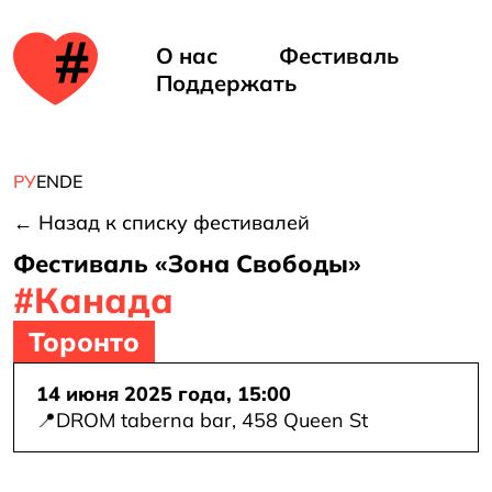
ть
е в
О нас
Фестиваль
Поддержать
але
РУ
EN
DE
← Назад к списку фестивалей
Фестиваль «Зона Свободы»
#Канада
Торонто
14 июня 2025 года, 15:00
d
📍
DROM taberna bar, 458 Queen St