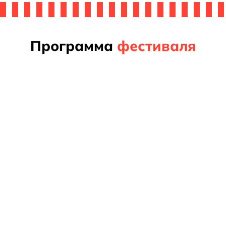
авить
вку
Программа
фестиваля