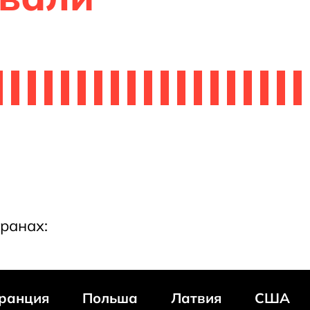
ранах:
ранция
Польша
Латвия
США