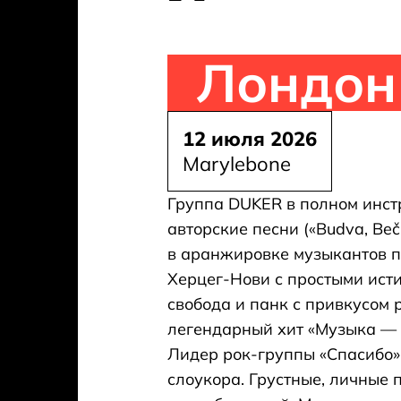
Лондон
12 июля 2026
Marylebone
Группа DUKER в полном инст
авторские песни («Budva, Beči
в аранжировке музыкантов 
Херцег-Нови с простыми ист
cвобода и панк с привкусом 
легендарный хит «Музыка — э
Лидер рок-группы «Спасибо»
слоукора. Грустные, личные 