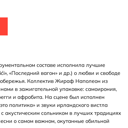
рументальном составе исполнила лучшие
ći», «Последний вагон» и др.) о любви и свободе
побережья. Коллектив Жираф Наполеон из
инами в зажигательной упаковке: cамоирония,
регги и афробита. На сцене был исполнен
то политика» и звуки ирландского вистла
 с акустическим сольником в лучших традициях
песни о самом важном, окутанные обильной