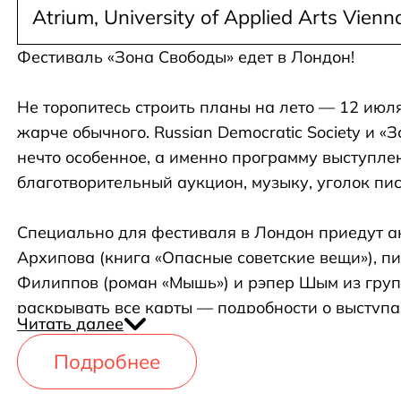
Atrium, University of Applied Arts Vienn
Фестиваль «Зона Свободы» едет в Лондон!
Не торопитесь строить планы на лето — 12 июля
жарче обычного. Russian Democratic Society и «
нечто особенное, а именно программу выступле
благотворительный аукцион, музыку, уголок пис
Специально для фестиваля в Лондон приедут а
Архипова (книга «Опасные советские вещи»), п
Филиппов (роман «Мышь») и рэпер Шым из групп
раскрывать все карты — подробности о выступ
Читать далее
ещё не объявленных, мы будем рассказывать по
Подробнее
Стоит упомянуть и об аукционе, все доходы от 