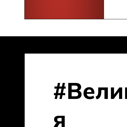
#Вели
я