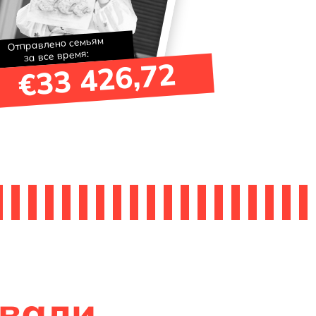
Отправлено семьям
за все время:
€33 426,72
вали