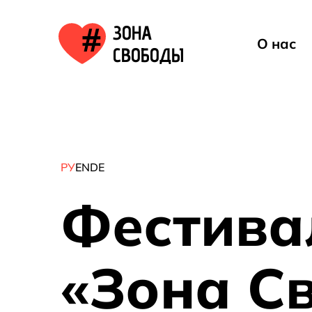
ь
ЗОНА
 в
О нас
СВОБОДЫ
але
РУ
EN
DE
Фестива
«Зона С