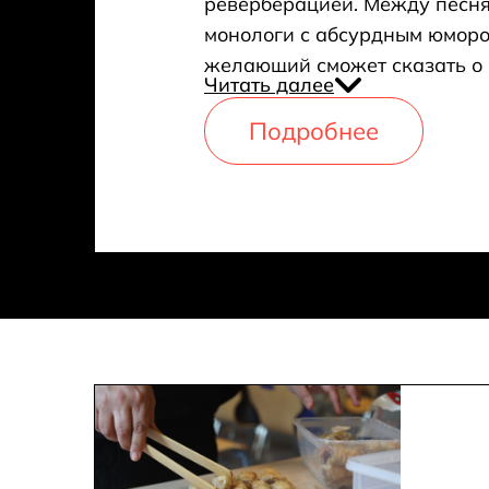
реверберацией. Между песн
монологи с абсурдным юморо
желающий сможет сказать о в
Читать далее
открытой сцене
Подробнее