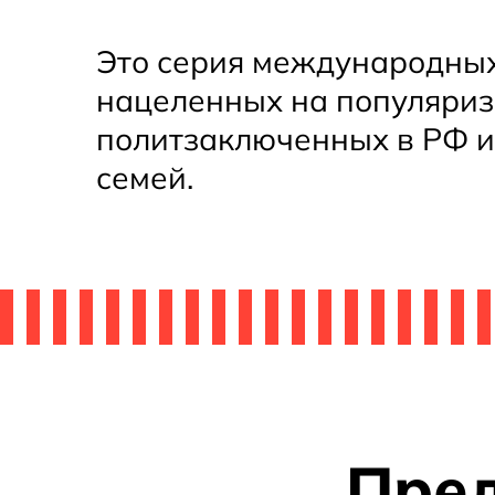
авить
Это серия международных
вку
нацеленных на популяри
политзаключенных в РФ и
семей.
Пре