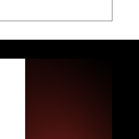
от от небезызвестного
орика Э., а ещё один лот мы
жню. Со всеми жаль
ердца. Ждите полный список!
 был основан Ксенией
ключённого Бориса
и вот, 16 пунктом
 Не пропустите!
яйтесь:
10.
политзаключённых и их