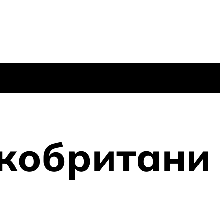
политзаключённых. В нашем каталоге имеется л
политолога Ш. и другой лот, от популярного ист
до сих пор не провезли через британскую тамо
расставаться, но ради политзеков оторвём от с
Фестиваль помощи политзекам «Зона Свободы»
Кагарлицкой — дочерью политолога и политза
Кагарлицкого. Фестиваль посетил уже 15 стран, 
назначения на его пути станет Великобритания.
кобритани
Регистрация открыта в нашем боте — присоедин
https://t.me/freedom_zone_bot
Вход свободный, рекомендованный донат — от £
Собранные средства отправятся на поддержку 
близких. Ждём вас!